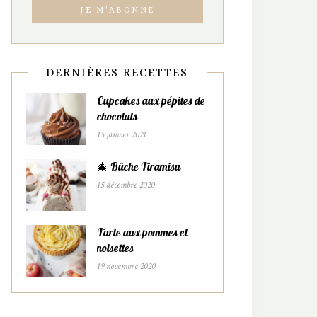
DERNIÈRES RECETTES
Cupcakes aux pépites de
chocolats
15 janvier 2021
🎄 Bûche Tiramisu
15 décembre 2020
Tarte aux pommes et
noisettes
19 novembre 2020