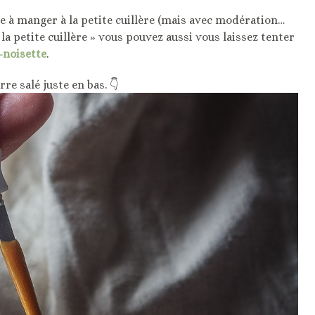
e à manger à la petite cuillère (mais avec modération…
la petite cuillère » vous pouvez aussi vous laissez tenter
-noisette
.
re salé juste en bas.
👇