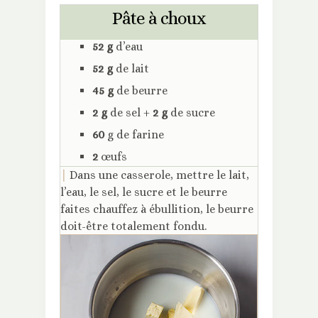
Pâte à choux
52 g
d’eau
52 g
de lait
45 g
de beurre
2 g
de sel +
2 g
de sucre
60
g de farine
2
œufs
|
Dans une casserole, mettre le lait,
l’eau, le sel, le sucre et le beurre
faites chauffez à ébullition, le beurre
doit-être totalement fondu.