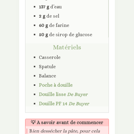
137 g
d’eau
2 g
de sel
60 g
de farine
50 g
de sirop de glucose
Matériels
Casserole
Spatule
Balance
Poche à douille
Douille lisse
De Buyer
Douille PF 14
De Buyer
💡 A savoir avant de commencer
|
B
ien dessécher la pâte, pour cela