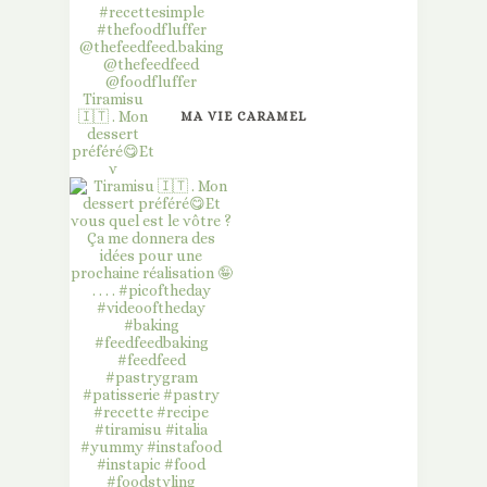
Tiramisu
🇮🇹 . Mon
MA VIE CARAMEL
dessert
préféré😋Et
v