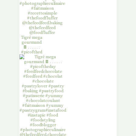
Tigré mega
gourmand
🍫 . . . . . . .
#picofthed