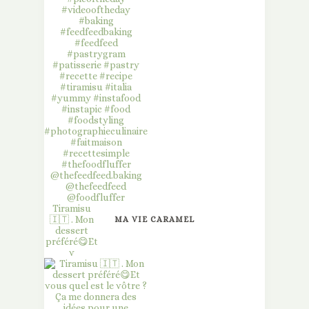
Tiramisu
🇮🇹 . Mon
MA VIE CARAMEL
dessert
préféré😋Et
v