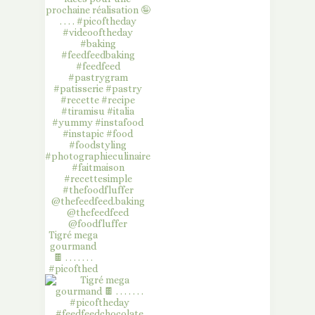
Tigré mega
gourmand
🍫 . . . . . . .
#picofthed