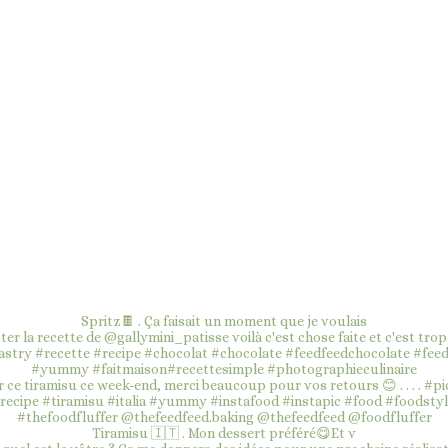
Spritz🍫 . Ça faisait un moment que je voulais
Tiramisu 🇮🇹 . Mon dessert préféré😋Et v