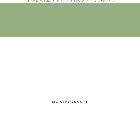
Tarte bourdaloue 🍐 . J'ai testé les couteaux @
MA VIE CARAMEL